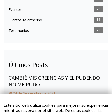
28
Eventos
39
Eventos Asiermerino
23
Testimonios
Últimos Posts
CAMBIÉ MIS CREENCIAS Y EL PUDENDO
NO ME PUDO
24 de Septiembre de 2021
Fibromialgia, la mochila que ya no llevo
Este sitio web utiliza cookies para mejorar su experiencia
mientras navega por el sitio web. De estas cookies, las