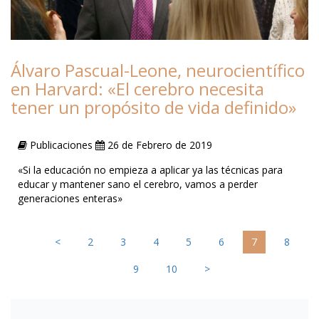
Álvaro Pascual-Leone, neurocientífico
en Harvard: «El cerebro necesita
tener un propósito de vida definido»
Publicaciones
26 de Febrero de 2019
«Si la educación no empieza a aplicar ya las técnicas para
educar y mantener sano el cerebro, vamos a perder
generaciones enteras»
<
2
3
4
5
6
7
8
9
10
>