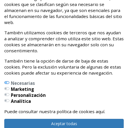
08 de Marzo de 2021
cookies que se clasifican según sea necesario se
almacenan en su navegador, ya que son esenciales para
¡Hasta nunca dolor crónico!
el funcionamiento de las funcionalidades básicas del sitio
web.
20 de Abril de 2020
También utilizamos cookies de terceros que nos ayudan
a analizar y comprender cómo utiliza este sitio web. Estas
cookies se almacenarán en su navegador solo con su
consentimiento.
También tiene la opción de darse de baja de estas
cookies. Pero la exclusión voluntaria de algunas de estas
cookies puede afectar su experiencia de navegación.
Necesarias
Marketing
Personalización
Calle Pedro Orbea Kalea, 6 bajo
Analítica
01002 Vitoria-Gasteiz, Álava
Teléfonos:
Puede consultar nuestra política de cookies aquí.
639262327 / 696541479
Aceptar todas