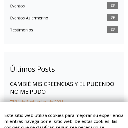
28
Eventos
39
Eventos Asiermerino
23
Testimonios
Últimos Posts
CAMBIÉ MIS CREENCIAS Y EL PUDENDO
NO ME PUDO
24 de Septiembre de 2021
Fibromialgia, la mochila que ya no llevo
Este sitio web utiliza cookies para mejorar su experiencia
mientras navega por el sitio web. De estas cookies, las
08 de Marzo de 2021
cookies que se clasifican según sea necesario se