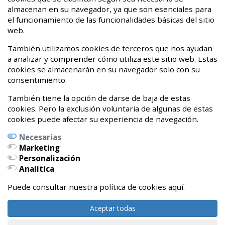
almacenan en su navegador, ya que son esenciales para
¡Hasta nunca dolor crónico!
el funcionamiento de las funcionalidades básicas del sitio
web.
20 de Abril de 2020
También utilizamos cookies de terceros que nos ayudan
a analizar y comprender cómo utiliza este sitio web. Estas
cookies se almacenarán en su navegador solo con su
consentimiento.
También tiene la opción de darse de baja de estas
cookies. Pero la exclusión voluntaria de algunas de estas
cookies puede afectar su experiencia de navegación.
Necesarias
Marketing
Personalización
Calle Pedro Orbea Kalea, 6 bajo
Analítica
01002 Vitoria-Gasteiz, Álava
Teléfonos:
Puede consultar nuestra política de cookies aquí.
639262327 / 696541479
Aceptar todas