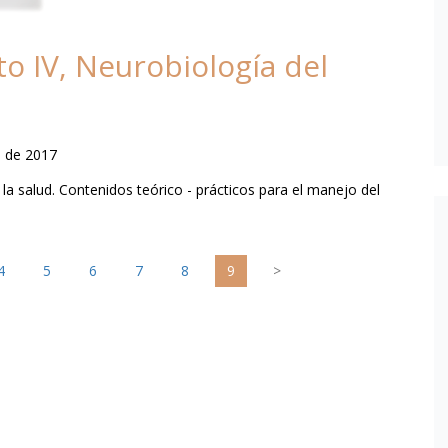
o IV, Neurobiología del
o de 2017
la salud. Contenidos teórico - prácticos para el manejo del
4
5
6
7
8
9
>