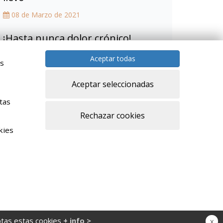
08 de Marzo de 2021
¡Hasta nunca dolor crónico!
20 de Abril de 2020
Aceptar todas
as
Aceptar seleccionadas
tas
Rechazar cookies
kies
© 2026 ·
Aviso legal
·
Politica de privacidad
ptas estas cookies
+ info >
x