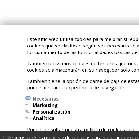
Este sitio web utiliza cookies para mejorar su exp
cookies que se clasifican según sea necesario se
funcionamiento de las funcionalidades básicas del 
También utilizamos cookies de terceros que nos a
cookies se almacenarán en su navegador solo con
También tiene la opción de darse de baja de estas
puede afectar su experiencia de navegación.
Necesarias
Marketing
Personalización
Calle Pedro Orbea Kalea, 6 bajo
Analítica
01002 Vitoria-Gasteiz, Álava
Puede consultar nuestra política de cookies aquí.
Teléfonos:
639262327 / 696541479
Utilizamos cookies propias y de terceros para mejorar tu expe