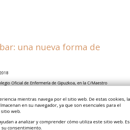
mbar: una nueva forma de
2018
Colegio Oficial de Enfermería de Gipuzkoa, en la C/Maestro
eriencia mientras navega por el sitio web. De estas cookies, l
 almacenan en su navegador, ya que son esenciales para el
4
5
6
7
8
9
>
sitio web.
yudan a analizar y comprender cómo utiliza este sitio web. Es
 su consentimiento.