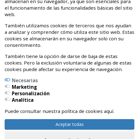
almacenan en su navegador, ya que son esenciales para
¡Hasta nunca dolor crónico!
el funcionamiento de las funcionalidades básicas del sitio
web.
20 de Abril de 2020
También utilizamos cookies de terceros que nos ayudan
a analizar y comprender cómo utiliza este sitio web. Estas
cookies se almacenarán en su navegador solo con su
consentimiento.
También tiene la opción de darse de baja de estas
cookies. Pero la exclusión voluntaria de algunas de estas
cookies puede afectar su experiencia de navegación.
Necesarias
Marketing
Personalización
Calle Pedro Orbea Kalea, 6 bajo
Analítica
01002 Vitoria-Gasteiz, Álava
Teléfonos:
Puede consultar nuestra política de cookies aquí.
639262327 / 696541479
Aceptar todas