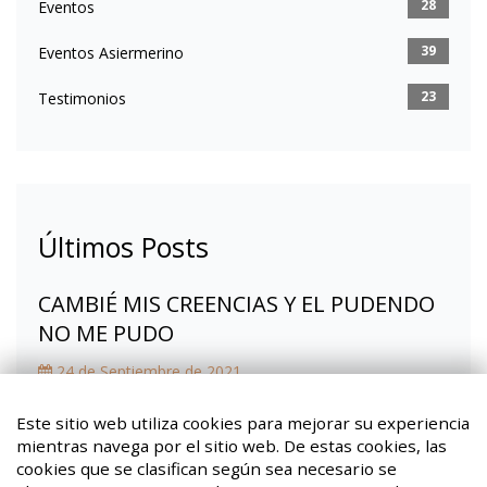
28
Eventos
39
Eventos Asiermerino
23
Testimonios
Últimos Posts
CAMBIÉ MIS CREENCIAS Y EL PUDENDO
NO ME PUDO
24 de Septiembre de 2021
Fibromialgia, la mochila que ya no llevo
Este sitio web utiliza cookies para mejorar su experiencia
mientras navega por el sitio web. De estas cookies, las
08 de Marzo de 2021
cookies que se clasifican según sea necesario se