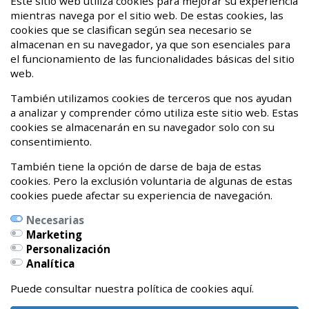
Fibromialgia, la mochila que ya no llevo
Este sitio web utiliza cookies para mejorar su experiencia
mientras navega por el sitio web. De estas cookies, las
08 de Marzo de 2021
cookies que se clasifican según sea necesario se
almacenan en su navegador, ya que son esenciales para
¡Hasta nunca dolor crónico!
el funcionamiento de las funcionalidades básicas del sitio
web.
20 de Abril de 2020
También utilizamos cookies de terceros que nos ayudan
a analizar y comprender cómo utiliza este sitio web. Estas
cookies se almacenarán en su navegador solo con su
consentimiento.
También tiene la opción de darse de baja de estas
cookies. Pero la exclusión voluntaria de algunas de estas
cookies puede afectar su experiencia de navegación.
Necesarias
Marketing
Personalización
Calle Pedro Orbea Kalea, 6 bajo
Analítica
01002 Vitoria-Gasteiz, Álava
Teléfonos:
Puede consultar nuestra política de cookies aquí.
639262327 / 696541479