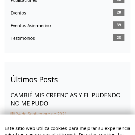
Publicaciones
28
Eventos
39
Eventos Asiermerino
23
Testimonios
Últimos Posts
CAMBIÉ MIS CREENCIAS Y EL PUDENDO
NO ME PUDO
24 de Septiembre de 2021
Fibromialgia, la mochila que ya no llevo
Este sitio web utiliza cookies para mejorar su experiencia
mientras navega por el sitio web. De estas cookies, las