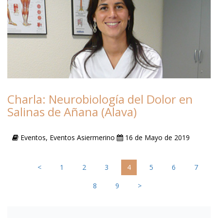
Charla: Neurobiología del Dolor en
Salinas de Añana (Alava)
Eventos, Eventos Asiermerino
16 de Mayo de 2019
<
1
2
3
4
5
6
7
8
9
>