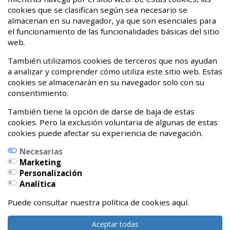
08 de Marzo de 2021
cookies que se clasifican según sea necesario se
almacenan en su navegador, ya que son esenciales para
¡Hasta nunca dolor crónico!
el funcionamiento de las funcionalidades básicas del sitio
web.
20 de Abril de 2020
También utilizamos cookies de terceros que nos ayudan
a analizar y comprender cómo utiliza este sitio web. Estas
cookies se almacenarán en su navegador solo con su
consentimiento.
También tiene la opción de darse de baja de estas
cookies. Pero la exclusión voluntaria de algunas de estas
cookies puede afectar su experiencia de navegación.
Necesarias
Marketing
Personalización
Calle Pedro Orbea Kalea, 6 bajo
Analítica
01002 Vitoria-Gasteiz, Álava
Teléfonos:
Puede consultar nuestra política de cookies aquí.
639262327 / 696541479
Aceptar todas