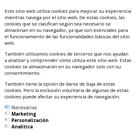
Fibromialgia, la mochila que ya no llevo
Este sitio web utiliza cookies para mejorar su experiencia
mientras navega por el sitio web. De estas cookies, las
08 de Marzo de 2021
cookies que se clasifican según sea necesario se
almacenan en su navegador, ya que son esenciales para
¡Hasta nunca dolor crónico!
el funcionamiento de las funcionalidades básicas del sitio
web.
20 de Abril de 2020
También utilizamos cookies de terceros que nos ayudan
a analizar y comprender cómo utiliza este sitio web. Estas
cookies se almacenarán en su navegador solo con su
consentimiento.
También tiene la opción de darse de baja de estas
cookies. Pero la exclusión voluntaria de algunas de estas
cookies puede afectar su experiencia de navegación.
Necesarias
Marketing
Personalización
Calle Pedro Orbea Kalea, 6 bajo
Analítica
01002 Vitoria-Gasteiz, Álava