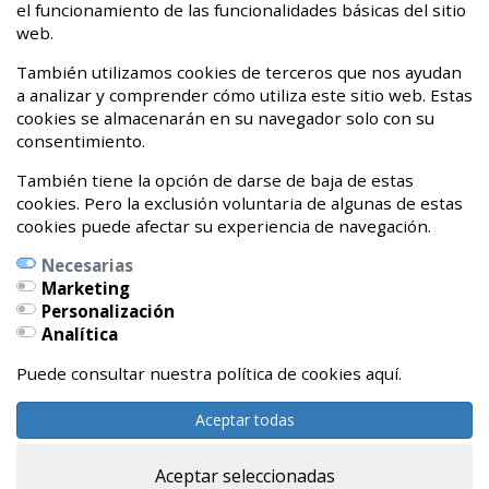
¡Hasta nunca dolor crónico!
el funcionamiento de las funcionalidades básicas del sitio
web.
20 de Abril de 2020
También utilizamos cookies de terceros que nos ayudan
a analizar y comprender cómo utiliza este sitio web. Estas
cookies se almacenarán en su navegador solo con su
consentimiento.
También tiene la opción de darse de baja de estas
cookies. Pero la exclusión voluntaria de algunas de estas
cookies puede afectar su experiencia de navegación.
Necesarias
Marketing
Personalización
Calle Pedro Orbea Kalea, 6 bajo
Analítica
01002 Vitoria-Gasteiz, Álava
Teléfonos:
Puede consultar nuestra política de cookies aquí.
639262327 / 696541479
Aceptar todas
Aceptar seleccionadas