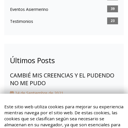
39
Eventos Asiermerino
23
Testimonios
Últimos Posts
CAMBIÉ MIS CREENCIAS Y EL PUDENDO
NO ME PUDO
24 de Septiembre de 2021
Fibromialgia, la mochila que ya no llevo
Este sitio web utiliza cookies para mejorar su experiencia
mientras navega por el sitio web. De estas cookies, las
08 de Marzo de 2021
cookies que se clasifican según sea necesario se
almacenan en su navegador, ya que son esenciales para