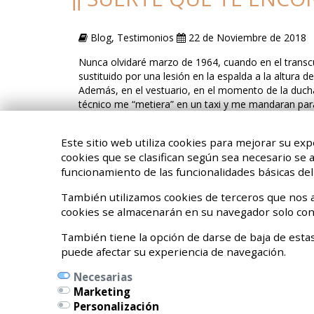
Blog, Testimonios
22 de Noviembre de 2018
Nunca olvidaré marzo de 1964, cuando en el transcur
sustituido por una lesión en la espalda a la altura 
Además, en el vestuario, en el momento de la ducha
técnico me “metiera” en un taxi y me mandaran para 
Lo de la espalda pasó mediante pastillas y masajes.
Este sitio web utiliza cookies para mejorar su exp
cookies que se clasifican según sea necesario se
<
4
5
6
7
funcionamiento de las funcionalidades básicas del 
También utilizamos cookies de terceros que nos a
cookies se almacenarán en su navegador solo con
También tiene la opción de darse de baja de estas
puede afectar su experiencia de navegación.
Necesarias
Marketing
Personalización